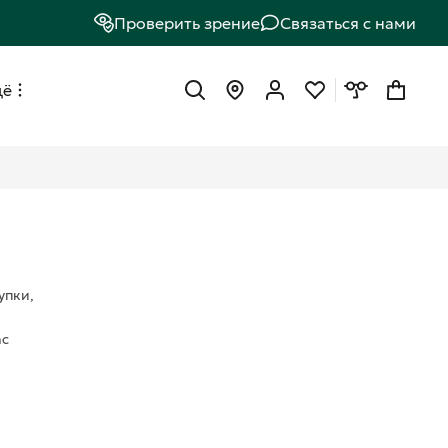
Проверить зрение
Связаться с нами
щё
упки,
ас