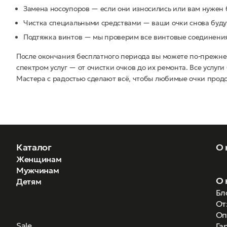
Замена носоупоров — если они износились или вам нужен 
Чистка специальными средствами — ваши очки снова будут
Подтяжка винтов — мы проверим все винтовые соединения
После окончания бесплатного периода вы можете по-прежне
спектром услуг — от очистки очков до их ремонта. Все усл
Мастера с радостью сделают всё, чтобы любимые очки продо
Каталог
О 
Женщинам
Мужчинам
О 
Детям
Бл
От
Оп
Sale
Га