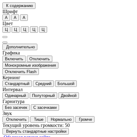
К содержанию
Шрифт
А
А
А
Цвет
Ц
Ц
Ц
Ц
Ц
Дополнительно
Графика
Включить
Отключить
Монохромные изображения
Отключить Flash
Кернинг
Стандартный
Средний
Большой
Интервал
Одинарный
Полуторный
Двойной
Гарнитура
Без засечек
С засечками
Звук
Отключить
Тише
Нормально
Громче
Текущий уровень громкости:
50
Вернуть стандартные настройки