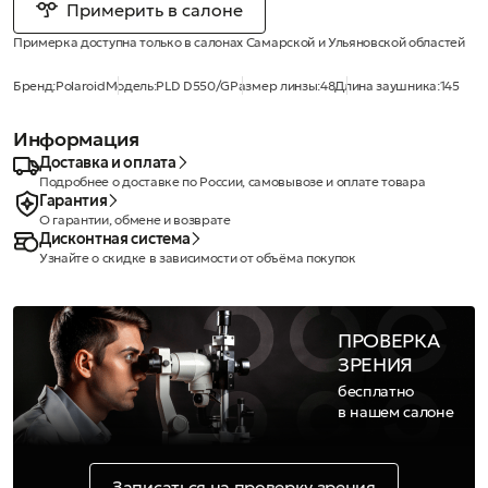
Примерить в салоне
Примерка доступна только в салонах Самарской и Ульяновской областей
Бренд:
Polaroid
Модель:
PLD D550/G
Размер линзы:
48
Длина заушника:
145
Информация
Доставка и оплата
Подробнее о доставке по России, самовывозе и оплате товара
Гарантия
О гарантии, обмене и возврате
Дисконтная система
Узнайте о скидке в зависимости от объёма покупок
ПРОВЕРКА
ЗРЕНИЯ
бесплатно
в нашем салоне
Записаться на проверку зрения