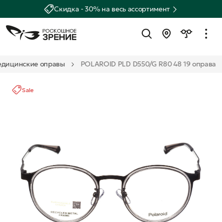
Скидка - 30% на весь ассортимент
дицинские оправы
POLAROID PLD D550/G R80 48 19 оправа
Sale