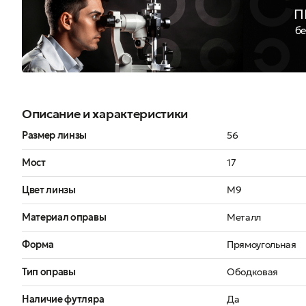
П
бе
Описание и характеристики
Размер линзы
56
Мост
17
Цвет линзы
M9
Материал оправы
Металл
Форма
Прямоугольная
Тип оправы
Ободковая
Наличие футляра
Да