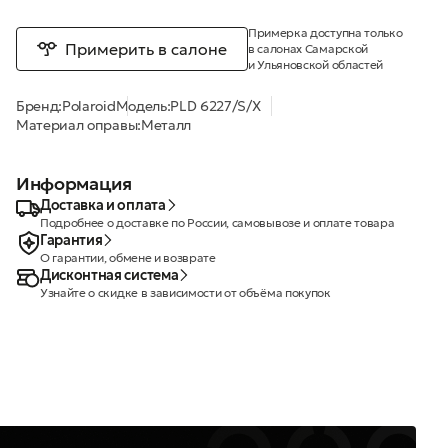
Примерка доступна только
Примерить в салоне
в салонах Самарской
и Ульяновской областей
Бренд:
Polaroid
Модель:
PLD 6227/S/X
Материал оправы:
Металл
Информация
Доставка и оплата
Подробнее о доставке по России, самовывозе и оплате товара
Гарантия
О гарантии, обмене и возврате
Дисконтная система
Узнайте о скидке в зависимости от объёма покупок