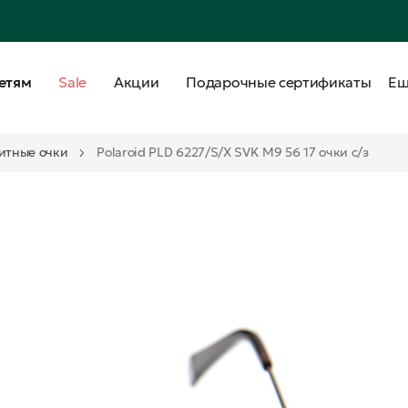
етям
Sale
Акции
Подарочные сертификаты
Е
итные очки
Polaroid PLD 6227/S/X SVK M9 56 17 очки с/з