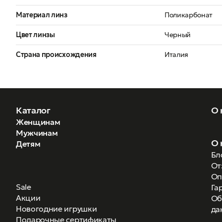
Материал линз
Поликарбонат
Цвет линзы
Черный
Страна происхождения
Италия
Каталог
О 
Женщинам
Мужчинам
О 
Детям
Бл
От
Оп
Sale
Га
Акции
Об
Новогодние игрушки
да
Подарочные сертификаты