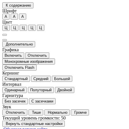
К содержанию
Шрифт
А
А
А
Цвет
Ц
Ц
Ц
Ц
Ц
Дополнительно
Графика
Включить
Отключить
Монохромные изображения
Отключить Flash
Кернинг
Стандартный
Средний
Большой
Интервал
Одинарный
Полуторный
Двойной
Гарнитура
Без засечек
С засечками
Звук
Отключить
Тише
Нормально
Громче
Текущий уровень громкости:
50
Вернуть стандартные настройки