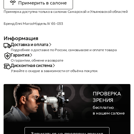
Примерить в салоне
Примерка доступна только в салонах Самарской и Ульяновской областей
Бренд:
Enni Marco
Модель:
IV 65-033
Информация
Доставка и оплата
Подробнее о доставке по России, самовывозе и оплате товара
Гарантия
О гарантии, обмене и возврате
Дисконтная система
Узнайте о скидке в зависимости от объёма покупок
ПРОВЕРКА
ЗРЕНИЯ
бесплатно
в нашем салоне
Записаться на проверку зрения