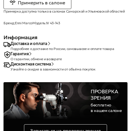
Примерить в салоне
Примерка доступна только в салонах Самарской и Ульяновской областей
Бренд:
Enni Marco
Модель:
IV 43-143
Информация
Доставка и оплата
Подробнее о доставке по России, самовывозе и оплате товара
Гарантия
О гарантии, обмене и возврате
Дисконтная система
Узнайте о скидке в зависимости от объёма покупок
ПРОВЕРКА
ЗРЕНИЯ
бесплатно
в нашем салоне
Записаться на проверку зрения