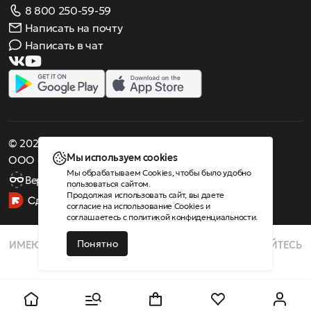
8 800 250-59-59
Написать на почту
Написать в чат
© 2026 Роскошное зрение. Все права защищены
Мы используем cookies
ООО «Люнеттес-оптика»
Мы обрабатываем Cookies, чтобы было удобно
Версия для слабовидящих
пользоваться сайтом.
Продолжая использовать сайт, вы даете
согласие на использование Cookies
и
соглашаетесь с
политикой конфиденциальности
.
Понятно
ИМЕЮТСЯ ПРОТИВОПОКАЗАНИЯ, ПРОКОНСУЛЬТИРУЙТЕСЬ
СО СПЕЦИАЛИСТОМ