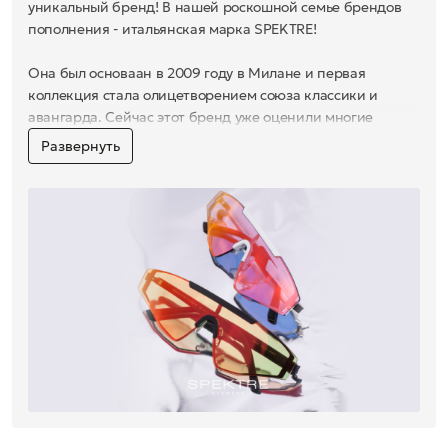
уникальный бренд! В нашей роскошной семье брендов
пополнения - итальянская марка SPEKTRE!
Она был основаан в 2009 году в Милане и первая
коллекция стала олицетворением союза классики и
авангарда. Сейчас этот бренд уже оценили многие
стилисты, дизайнеры и топ-модели! Яркие и стильные
Развернуть
формы, четкая геометрия и многообразие моделей - от
такого выбора кружится голова!